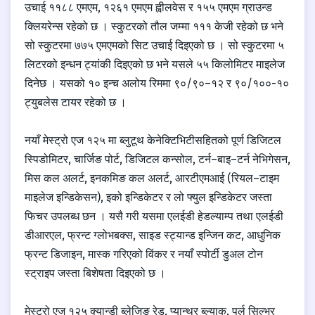
उचाई ११८८ एमएम, १२६१ एमएम ह्वीलवेस र १५५ एमएम ग्राउन्ड
क्लियरेन्स रहेको छ । स्कुटरको तौल जम्मा १११ केजी रहेको छ भने
सो स्कुटरमा ७७५ एमएमको सिट उचाई दिइएको छ । सो स्कुटरमा ५
लिटरको इन्धन ट्यांकी दिइएको छ भने यसले ५५ किलोमिटर माइलेज
दिनेछ । यसको १० इन्च अलोय रिममा ९०/९०–१२ र ९०/१००-१०
ट्युबलेस टायर रहेको छ ।
नयाँ मेस्ट्रो एज १२५ मा ब्लुटूथ केनेक्टिभिटीसहितको पूर्ण डिजिटल
स्पिडोमिटर, चार्जिङ पोर्ट, डिजिटल कन्सोल, टर्न–बाइ–टर्न नेभिगेसन,
मिस कल अलर्ट, इनकमिङ कल अलर्ट, आरटीएमआई (रियल–टाइम
माइलेज इन्डिकेसन), इको इन्डिकेटर र लो फ्युल इन्डिकेटर जस्ता
फिचर उपलब्ध छन । यसै गरी यसमा एलईडी हेडल्याम्प तथा एलईडी
डीआरएल, फ्रन्ट ग्लोभबक्स, साइड स्ट्यान्ड इन्जिन कट, आधुनिक
फ्रन्ट डिजाइन, मास्क गरिएको विंकर र नयाँ स्पोर्टी डुअल टोन
स्ट्राइप जस्ता बिशेषता दिइएको छ ।
मेस्ट्रो एज १२५ क्यान्डी ब्लेजिङ रेड, प्यान्थर ब्ल्याक, पर्ल सिल्भर