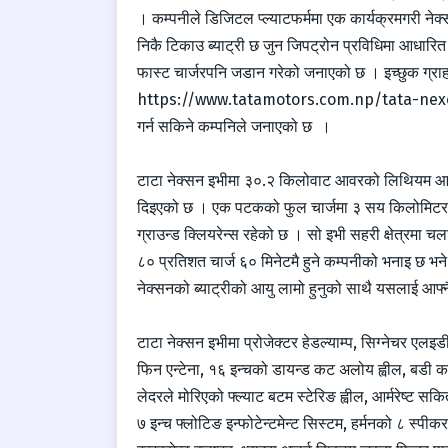
। कम्पनीले डिजिटल प्ल्याटफर्ममा एक कार्यक्रमगरी ने
निकै टिकाउ ब्याट्री छ जुन जिपट्रोन प्रविधिमा आधारित 
फास्ट चार्जरपनि जडान गरेको जनाएको छ । इच्छुक ग्
https://www.tatamotors.com.np/tata-nexon-ev/ 
गर्न सकिने कम्पनिले जनाएको छ ।
टाटा नेक्सन इभीमा ३०.२ किलोवाट आवरको लिथियम आयोन
दिइएको छ । एक पटकको फुल चार्जमा ३ सय किलोमिटर हा
ग्राउन्ड क्लियरेन्स रहेको छ । सो इभी सहरी क्षेत्रमा 
८० प्रतिशत चार्ज ६० मिनेटमै हुने कम्पनीको भनाइ छ भने
नेक्सनको ब्याट्रीको आयु लामो हुनुको साथै यसलाई आफ्नै
टाटा नेक्सन इभीमा प्रोजेक्टर हेडल्याम्प, सिग्नेचर एलइ
फिन एन्टेना, १६ इन्चको डायन्ड कट अलोय ह्वील, बडी 
लेदरले मोरिएको फ्ल्याट बटम स्टेरिङ ह्वील, आर्मरेष्ट सक
७ इन्च फ्लोटिङ इन्फोटेन्टमेन्ट सिस्टम, हर्मनको ८ स्प