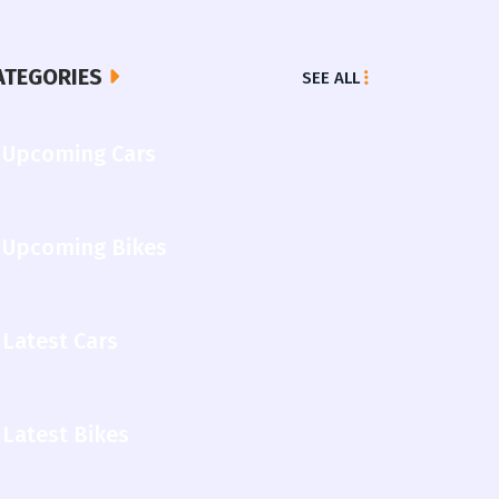
ATEGORIES
SEE ALL
Upcoming Cars
Upcoming Bikes
Latest Cars
Latest Bikes