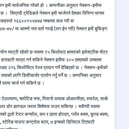
क्सन इभी सार्वजनिक गरेको हो । कम्पनीका अनुसार नेक्सन–इभीमा
छ । सिप्रदी ट्रेडिङले नेक्सन इभी चार्जगर्न देशका विभिन्न भागमा
राहकहरुले १६६००१५५७७७ नम्बरमा कल गरी वा
मा आफ्नो नाम दर्ता गराई (लग ईन गरी) नेक्सन इभी बुकिङ्ग
 व्याट्री रहेको छ जसमा ९५ किलोवाट क्षमताको इलेक्ट्रीक मोटर
राहारी यात्रा गर्न सकिने नेक्सन इभीमा २०५ एमएमको उच्चतम
चलाउदा २१६ किलोमिटर रेञ्ज प्रदान गर्ने देखिएको छ । नेक्सन–इभीको
 जसको लागि डिसीचार्जर प्रयोग गर्नु पर्ने छ । कम्पनिका अनुसार
 घरमा चार्ज गर्न सकिने छ ।
डी टेलल्याम्प, फ्लोटिङ रुफ, पियानो व्ल्याक ओआरभीएम, रुफरेल, सार्क
कलर डोर ह्याण्डल जस्ता बिशेषता पाउन सकिन्छ । यसैगरी यसमा
ितको ठूलो रेन्टर कन्सोल, कप र छाता होल्डर, ग्लोव बक्स, कुल्ड बक्स,
ीकर, स्टेरिङ माउन्ट कन्ट्रोल बटम, ७ इन्चको डिजिटल टिएफटी