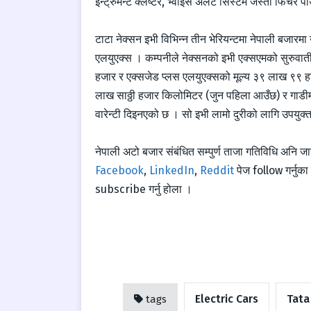
इन्ट्रुमेन्ट क्लष्टर, भ्वाइस अलर्ट सिस्टम जस्ता फिचर 
टाटा नेक्सन इभी विभिन्न तीन भेरियन्टमा नेपाली बजारम
एलयुएक्स । कम्पनीले नेक्सनको इभी एक्सएमको सुरुवाती
हजार र एक्सजेड प्लस एलयुएक्सको मूल्य ३९ लाख ९९ हजार
लाख साठ्ठी हजार किलोमिटर (जुन पहिला आउँछ) र गाडी
वारेन्टी दिइनएको छ । सो इभी लामो दुरीको लागि उपयु
नेपाली अटो बजार संबंधित सम्पुर्ण ताजा गतिविधि अनि 
Facebook
,
LinkedIn
,
Reddit
पेज follow गर्नु
subscribe गर्नु होला ।
Electric Cars
Tata
tags