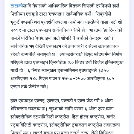
टाटाको
लागि नेपालको आधिकारिक वितरक सिप्रदी ट्रेडिङले हालै
प्रिमियम एसयूभी टाटा ‘एचफाइभ’ सार्वजनिक गर्यो।
सिप्रदीले
भृकुटीमण्डपस्थित प्रदर्शनीस्थलमा आयोजना भइरहेको नाडा अटो शो
२०१९ मा टाटा एचफाइभ सार्वजनिक गरेको हो।
भारतमा ‘ह्यारियर’को
नामले परिचित ‘एचफाइभ’ अटो शोभरि नै चर्चाको केन्द्रमा रह्यो।
सार्वजनिक भए देखिनै एचफाइभ को इन्क्वायरी र सेल्स उत्साहजनक
रहेको कम्पनीले जनाएको छ। ल्यान्डरोवरको डिएट प्लेटफर्ममा निर्माण
गरिएको टाटा एचफाइभ क्रियोटेक २.० लिटर टर्बो डिजेल इन्जिनयुक्त
गाडी हो। ६ स्पिड म्यानुअल ट्रान्समिसन एचफाइभले ३७५०
आरपिएममा १४० पिएस पावर र १७५०–२५०० आरपिएममा ३०५
एनएम टर्क जेनेरेट गर्छ।
हाल एचफाइभ एक्सइ, एक्सएम, एक्सटी र एक्स जेड गरी ४ ओटा
भेरियन्टमा उपलब्ध छ। सुरक्षाको लागि यसमा ६ ओटा एयर ब्याग,
इलेक्ट्रोनिक स्ट्याबिलिटी कन्ट्रोल, हिल होल्ड कन्ट्रोल, कर्नर
स्ट्याविलिटी कन्ट्रोल, इलेक्ट्रोनिक ट्र्याक्सन कन्ट्रोल लगाएतका
फिचर्स छन्। त्यस्तै यसमा पुस बटन स्टार्ट-स्टप, सेमी डिजिटल