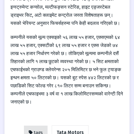
इन्स्ट्रुमेन्ट कन्सोल, मल्टीफङ्सन स्टेरिङ, हाइट एड्जस्टेबल
ड्राइभर सिट, अटो क्लाइमेट कन्ट्रोल जस्ता विशेषताहरू छन्।
यसको भेरियन्ट अनुसार फिचर्सहरुमा पनि केही बदलाव गरिएको छ।
कम्पनीले यसको मूल्य एक्सइको ५६ लाख ५५ हजार, एक्सएमको ६४
लाख ५५ हजार, एक्सटीको ६९ लाख ५५ हजार र एक्स जेडको ७४
लाख ५५ हजार निर्धारण गरेको छ। तोकिएको मूल्यमा कम्पनीले दसैं
तिहारको लागि १ लाख छुटको व्यवस्था गरेको छ। ५ सिट क्षमताको
एचफाईभको ग्राउण्ड क्लेयरेन्स २०५ मिलिमिटर छ भने फुल ट्याङ्क
इन्धन क्षमता ५० लिटरको छ। यसको बुट स्पेस ४४२ लिटरको छ र
पछाडिको सिट फोल्ड गरेर ८१० लिटर सम्म बनाउन सकिन्छ।
कम्पनीले एचफाइभमा ३ वर्ष वा १ लाख किलोमिटरसम्मको वारेन्टी दिने
जनाएको छ।
Tata Motors
tags