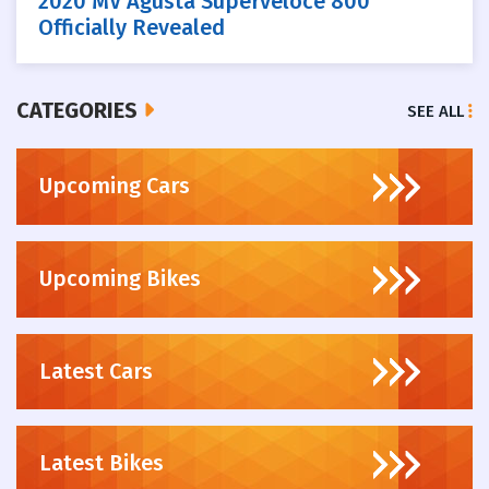
2020 MV Agusta Superveloce 800
Officially Revealed
CATEGORIES
SEE ALL
Upcoming Cars
Upcoming Bikes
Latest Cars
Latest Bikes