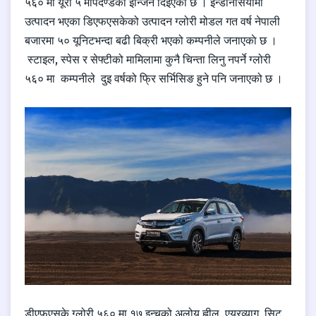
५६० मा यूरो ५ मापदण्डको इन्जिन दिइएको छ । इन्डोनेसियामा
उत्पादन भएका डिएफएसकेको उत्पादन ग्लोरी मोडल गत वर्ष नेपाली
बजारमा ५० यूनिटभन्दा बढी बिक्री भएको कम्पनीले जनाएकाे छ ।
स्टाइल, स्पेस र सेफ्टीको मामिलामा कुनै चिन्ता लिनु नपर्ने ग्लोरी
५६० मा कम्पनीले दुइ वर्षको फ्रि सर्भिसिङ हुने पनि जनाएको छ ।
डीएफएसके ग्लोरी ५६० मा १७ इन्चको अलोय ह्वील, एयरव्याग, सिट