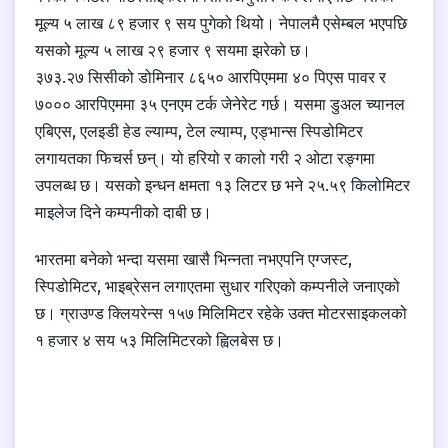
मूल्य ५ लाख ८९ हजार ९ सय पुगेको थियो। नेपालमै एसेम्बल भएपछि
यसको मूल्य ५ लाख २९ हजार ९ सयमा झरेको छ।
३७३.२७ सिसीको डोमिनार ८६५० आरपिएममा ४० पिएस पावर र
७००० आरपिएममा ३५ एनएम टर्क जेनेरेट गर्छ। यसमा डुअल च्यानल
एबिएस, एलइडी हेड ल्याम्प, टेल ल्याम्प, एड्भान्स स्पिडोमिटर
लगायतका फिचर्स छन्।
यो हरियो र कालो गरी २ ओटा रङ्गमा
उपलब्ध छ। यसको इन्धन क्षमता १३ लिटर छ भने २५.५९ किलोमिटर
माइलेज दिने कम्पनीको दाबी छ।
भारतमा बनेको भन्दा यसमा खासै भिन्नता नभएपनि एग्जस्ट,
स्पिडोमिटर, भाइब्रेसन लगाएतमा सुधार गरिएको कम्पनीले जनाएको
छ।
ग्राउण्ड क्लियरेन्स १५७ मिलिमिटर रहेके उक्त मोटरसाइकलको
१ हजार ४ सय ५३ मिलिमिटरको ह्विलबेस छ।