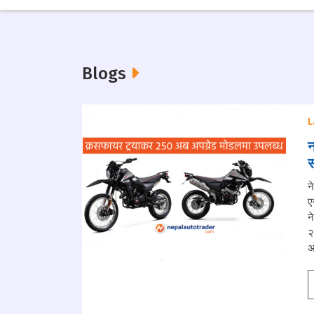
Blogs
L
न
स
न
ए
न
२
अ