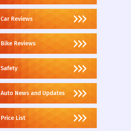
Car Reviews
Bike Reviews
Safety
Auto News and Updates
Price List