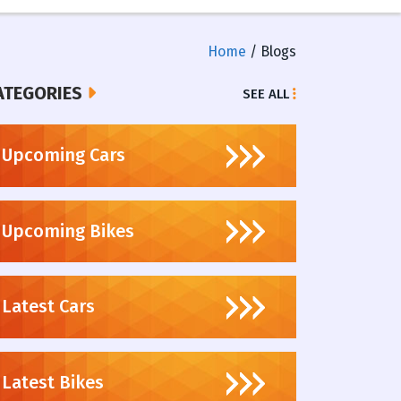
Home
/ Blogs
ATEGORIES
SEE ALL
Upcoming Cars
Upcoming Bikes
Latest Cars
Latest Bikes