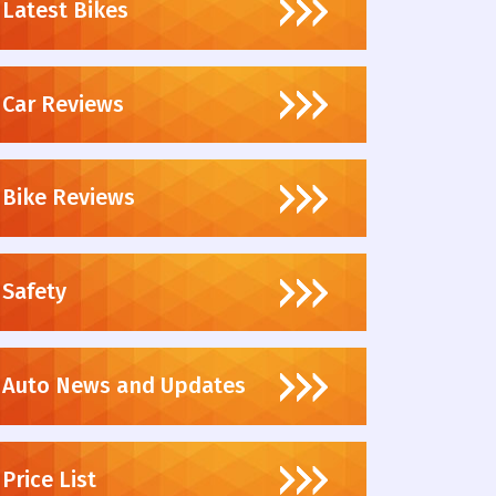
Latest Bikes
Car Reviews
Bike Reviews
Safety
Auto News and Updates
Price List