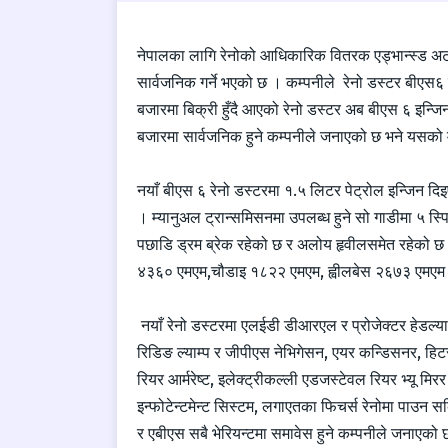
नेपालका लागि रेनोको आधिकारिक वितरक एड्भान्स्ड अट
सार्वजनिक गर्ने भएको छ । कम्पनीले रेनो डस्टर बीएस६
बजारमा बिक्री हुँदै आएको रेनो डस्टर अब बीएस ६ इन्जि
बजारमा सार्वजनिक हुने कम्पनीले जनाएको छ भने यसको 
नयाँ बीएस ६ रेनो डस्टरमा १.५ लिटर पेट्रोल इन्जिन दि
। म्यानुअल ट्रान्समिसनमा उपलब्ध हुने सो गाडीमा ५ स्
पछाडि ड्रम ब्रेक रहेको छ र अलोय हृवीलसमेत रहेको छ
४३६० एमएम,चौडाइ १८२२ एमएम, ह्वीलबेस २६७३ एमएम त
नयाँ रेनो डस्टरमा एलईडी डीआरएल र प्रोजेक्टर हेडल्या
रिडिङ ल्याम्प र जीपीएस नेभिगेसन, एयर कन्डिसनर, हिटर, 
रियर आर्मरेष्ट, इलेक्ट्रीकल्ली एडजस्टेवल रियर भ्यू म
इन्फोटेन्टमेन्ट सिस्टम, लगाएतका फिचर्स रेनोमा पाउन सक
र एबीएस सबै भेरियन्टमा समावेस हुने कम्पनीले जनाएको