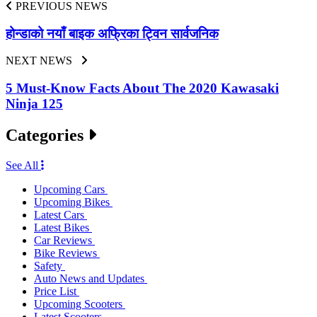
PREVIOUS NEWS
होन्डाको नयाँ बाइक अफ्रिका ट्विन सार्वजनिक
NEXT NEWS
5 Must-Know Facts About The 2020 Kawasaki
Ninja 125
Categories
See All
Upcoming Cars
Upcoming Bikes
Latest Cars
Latest Bikes
Car Reviews
Bike Reviews
Safety
Auto News and Updates
Price List
Upcoming Scooters
Latest Scooters