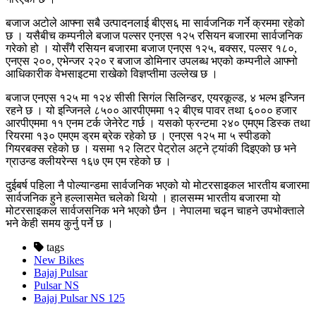
बजाज अटोले आफ्ना सबै उत्पादनलाई बीएस६ मा सार्वजनिक गर्ने क्रममा रहेको
छ । यसैबीच कम्पनीले बजाज पल्सर एनएस १२५ रसियन बजारमा सार्वजनिक
गरेको हो । योसँगै रसियन बजारमा बजाज एनएस १२५, बक्सर, पल्सर १८०,
एनएस २००, एभेन्जर २२० र बजाज डोमिनार उपलब्ध भएको कम्पनीले आफ्नो
आधिकारीक वेभसाइटमा राखेको विज्ञप्तीमा उल्लेख छ ।
बजाज एनएस १२५ मा १२४ सीसी सिगंल सिलिन्डर, एयरकूल्ड, ४ भल्भ इन्जिन
रहने छ । यो इन्जिनले ८५०० आरपीएममा १२ बीएच पावर तथा ६००० हजार
आरपीएममा ११ एनम टर्क जेनेरेट गर्छ । यसको फ्रन्टमा २४० एमएम डिस्क तथा
रियरमा १३० एमएम ड्रम ब्रेक रहेको छ । एनएस १२५ मा ५ स्पीडको
गियरबक्स रहेको छ ।
यसमा १२ लिटर पेट्रोल अट्ने ट्यांकी दिइएको छ भने
ग्राउन्ड क्लीयरेन्स १६७ एम एम रहेको छ ।
दुईबर्ष पहिला नै पोल्यान्डमा सार्वजनिक भएको यो मोटरसाइकल भारतीय बजारमा
सार्वजनिक हुने हल्लासमेत चलेको थियो । हालसम्म भारतीय बजारमा यो
मोटरसाइकल सार्वजसनिक भने भएको छैन । नेपालमा चढ्न चाहने उपभोक्ताले
भने केही समय कुर्नु पर्ने छ ।
tags
New Bikes
Bajaj Pulsar
Pulsar NS
Bajaj Pulsar NS 125